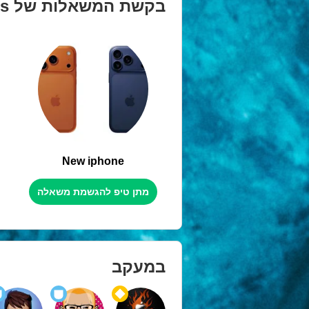
בקשת המשאלות של
es
New iphone
מתן טיפ להגשמת משאלה
במעקב