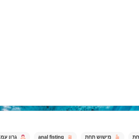
חת
מישוש תחת
anal fisting
גרון עמו