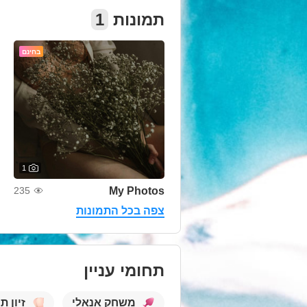
תמונות
1
בחינם
1
My Photos
235
צפה בכל התמונות
תחומי עניין
משחק אנאלי
זיון ת