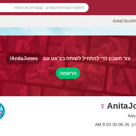
RANETKI AP
צור חשבון כדי להתחיל לשוחח בצ’אט עם
AnitaJones!
הרשמה
AnitaJ
 8:03 AM