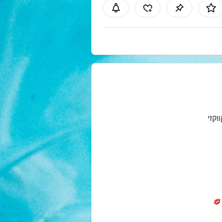
ווקזי