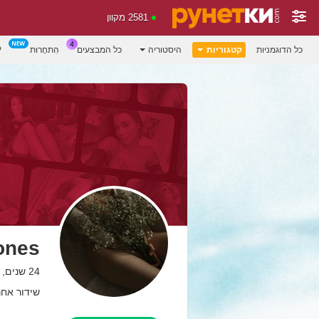
2581 מקוון
כל הדוגמניות
קטגוריות
היסטוריה
כל המבצעים
הִתחָרוּת
P
ones
24 שנים, Italy
שידור אחרון: 30.06.26