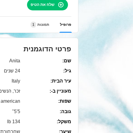
שלח את הטיפ
פרופיל
תמונות
1
פרטי הדוגמנית
שם:
Anita
גיל:
24 שנים
עיר הבית:
Italy
מעוניין ב-:
זכר, הנשים
שפות:
american
גובה:
5'5"
משקל:
134 lb
שיער:
שחרחורת