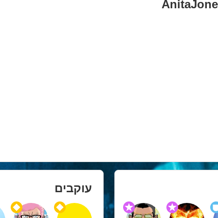
AnitaJon
עוקבים