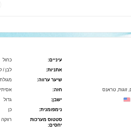
עיניים:
כחול
אתניות:
לבן / ק
שיער ערווה:
מגולח
, זוגות, טראנס
חזה:
אסיתי
ישבן:
גדול
נימפומנית:
כן
סטטוס מערכות
רווקה
יחסים: