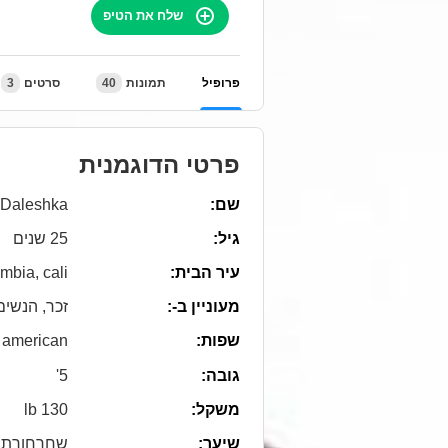
שלח את הטיפ
3
סרטים
40
תמונות
פרופיל
פרטי הדוגמנית
Daleshka
שם:
גיל:
25 שנים
mbia, cali
עיר הבית:
מעוניין ב-:
זכר, הנשים
american
שפות:
5'
גובה:
130 lb
משקל:
שיער:
שחרחורת