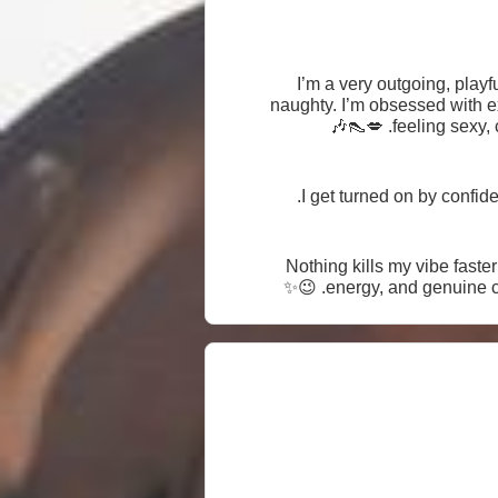
I’m a very outgoing, playf
naughty. I’m obsessed with ex
feeling sexy, 
I get turned on by confid
Nothing kills my vibe faste
energy, and genuine con