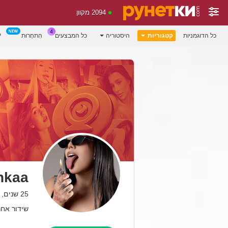
2094 מקוון
P
הִתחָרוּת
כל המבצעים
היסטוריה
קטגוריות
כל הדוגמניות
hkaa
25 שנים, colombia
שידור אחרון: 08.26 AM