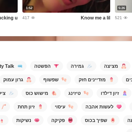
1:52
5:26
ucking u
Know me a lil
417
521
ty Talk
הפשטה
גמירה
מציצה
ים
מזדיינים חזק
שפשוף
גרון עמוק
זיון דילדו
טיזינג
מישוש כוס
ציל
לעשות אהבה
עיסוי
זיון תחת
ה
שפיך בכוס
פקיקה
נשיקות