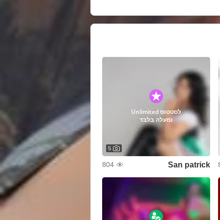
לסטטוס Unlimited
ומעלה בלבד
5
San patrick
804