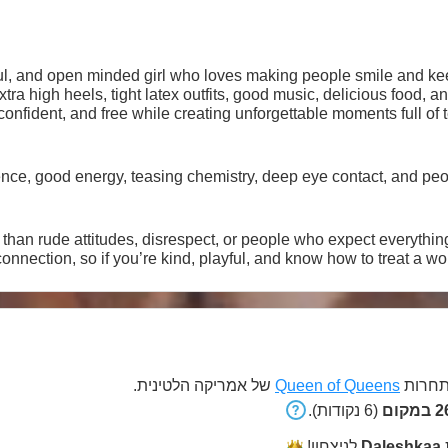
ul, and open minded girl who loves making people smile and keepin
tra high heels, tight latex outfits, good music, delicious food, a
confident, and free while creating unforgettable moments full of teas
ence, good energy, teasing chemistry, deep eye contact, and peop
r than rude attitudes, disrespect, or people who expect everything
nection, so if you’re kind, playful, and know how to treat a woman 
של אמריקה הלטינית.
Queen of Queens
חרות
262
(6 נקודות).
לניצחון!
Daleshkaa