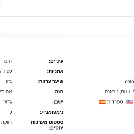
עיניים:
חום
אתניות:
לטיני /
גזוז
שיער ערווה:
colo
, זוגות, טראנס
חזה:
אסיתי
ספרדית
ישבן:
גדול
נימפומנית:
כן
סטטוס מערכות
רווקה
יחסים: