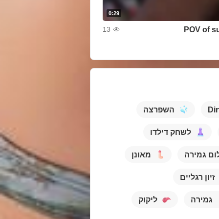
0:29
POV of s
13
השפרצה
Dir
לשחק דילדו
ום גמירה
מאונן
זיון רגליים
גמירה
ליקוק