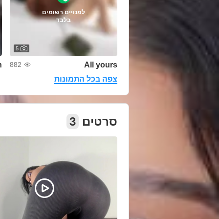
למנויים רשומים
בלבד
5
n
All yours
882
צפה בכל התמונות
3
סרטים