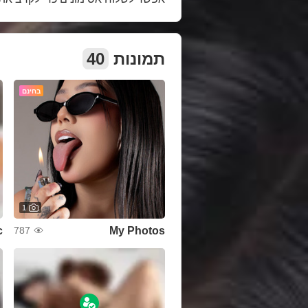
40
תמונות
בחינם
1
c
My Photos
787