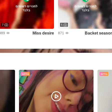
למנויים רשומים
למנויים רשומים
בלבד
בלבד
7
5
Miss desire
Backet seaso
989
871
בחינם
בחינם