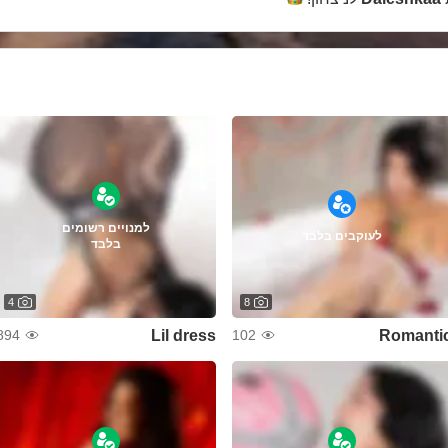
למנויים רשומים
לעוקבים בלבד
בלבד
4
8
Lil dress
Romanti
894
102