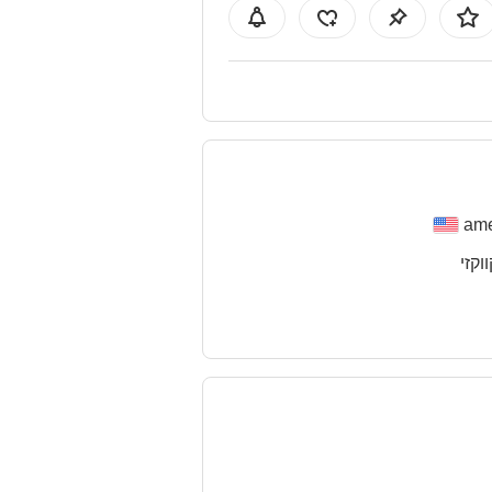
ame
ווקזי