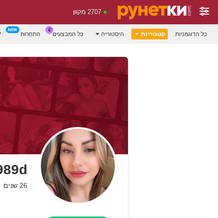
2707 מקוון
כל הדוגמניות
קטגוריות
היסטוריה
כל המבצעים
הִתחָרוּת
P
989d
26 שנים