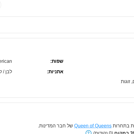
שפות:
rican
אתניות:
לבן / ק
 זוגות
 בתחרות
Queen of Queens
של חבר המדינות.
קום
(0 נקודות).