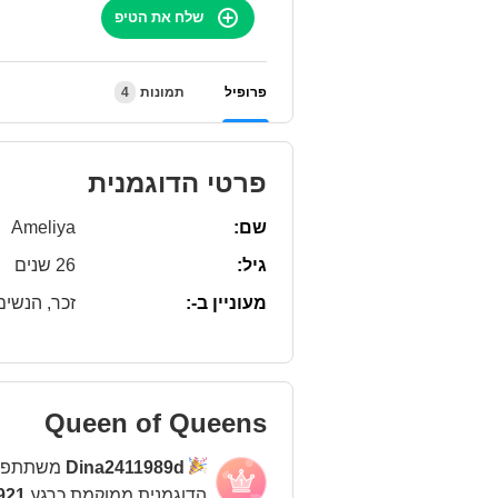
שלח את הטיפ
פרופיל
תמונות
4
פרטי הדוגמנית
שם:
Ameliya
גיל:
26 שנים
מעוניין ב-:
זכר, הנשים,
Queen of Queens
Dina2411989d
משתתפת
הדוגמנית ממוקמת כרגע
3921 במ