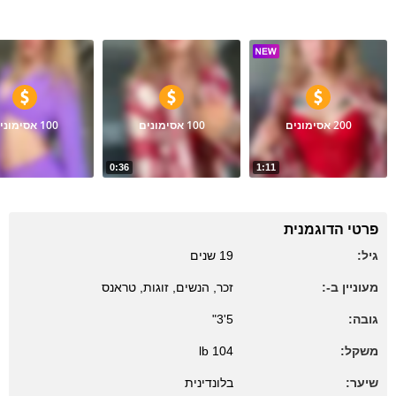
סרטים
200 אסימונים
100 אסימונים
100 אסימונים
0:36
1:11
97
16
Dance
Red my love
Tease
פרטי הדוגמנית
גיל:
19 שנים
מעוניין ב-:
זכר, הנשים, זוגות, טראנס
גובה:
5'3"
משקל:
104 lb
שיער:
בלונדינית