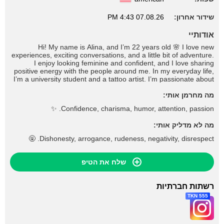
שידור אחרון:
07.08.26 4:43 PM
אודותיי
Hi! My name is Alina, and I’m 22 years old 🌸 I love new
experiences, exciting conversations, and a little bit of adventure.
I enjoy looking feminine and confident, and I love sharing
positive energy with the people around me. In my everyday life,
I’m a university student and a tattoo artist. I’m passionate about
horseback riding, reading books, traveling, and anything that
מה מחרמן אותי:
brings a rush of adrenaline. I also have a soft spot for fresh
flowers — the more, the better! I appreciate genuine
Confidence, charisma, humor, attention, passion. ✨
connections, a good sense of humor, and people who know how
to keep things interesting. If you’d like to get to know me better,
מה לא מדליק אותי:
stop by my room. Maybe our conversation will become the
highlight of your day
Dishonesty, arrogance, rudeness, negativity, disrespect. 🤬
שלח את הטיפ
רשתות חברתיות
555 TKN