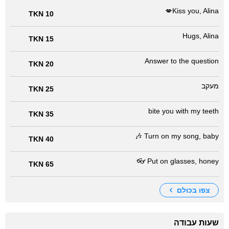
Kiss you, Alina💋
10 TKN
Hugs, Alina
15 TKN
Answer to the question
20 TKN
מעקב
25 TKN
bite you with my teeth
35 TKN
Turn on my song, baby 🎶
40 TKN
Put on glasses, honey 👓
65 TKN
צפו בכולם
שעות עבודה