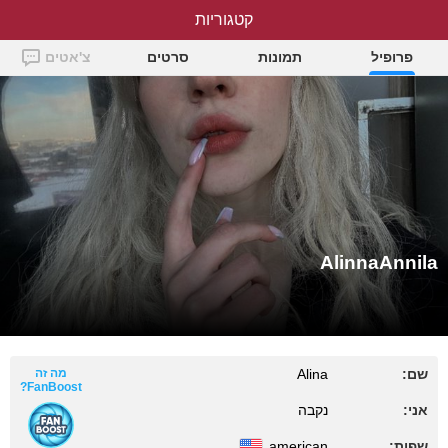
קטגוריות
AlinnaAnnila
פרופיל
תמונות
סרטים
צ'אטים
AlinnaAnnila
שם:
Alina
מה זה
FanBoost?
אני:
נקבה
שפות:
american