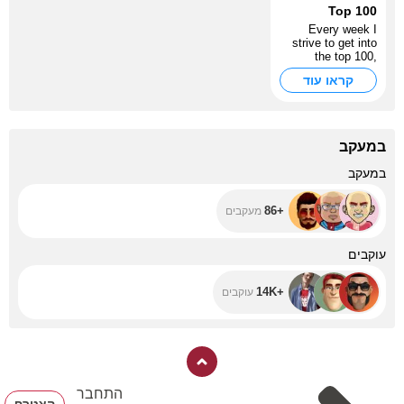
Top 100
Every week I
strive to get into
the top 100,
further - more,
קראו עוד
wider - deeper,
gaays
במעקב
+86
במעקב
+86
מעקבים
+14K
עוקבים
+14K
עוקבים
התחבר
הצטרף