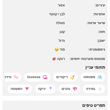
עיניים:
אפור
אתניות:
לבן / קווקזי
שיער ערווה:
מגולח
חזה:
קטן
ישבן:
גדול
נימפומנית:
סוד
סטטוס מערכות יחסים:
רווקה
תחומי עניין
מפטפט
ריקודים
lovense
טיזינג
גמירה
נהנים
יניקה
הפשטה
תפריט טיפים