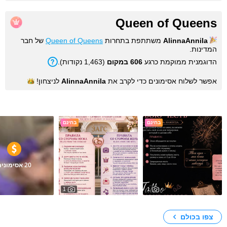
Queen of Queens
AlinnaAnnila
משתתפת בתחרות
Queen of Queens
של חבר
המדינות.
הדוגמנית ממוקמת כרגע
606 במקום
(1,463 נקודות).
אפשר לשלוח אסימונים כדי לקרב את
AlinnaAnnila
לניצחון!
תמונות
בחינם
בחינם
20 אסימונים
1
1
12249
9841
Violet
HUSBAND
A permanent mark on the body (tattoo)
צפו בכולם