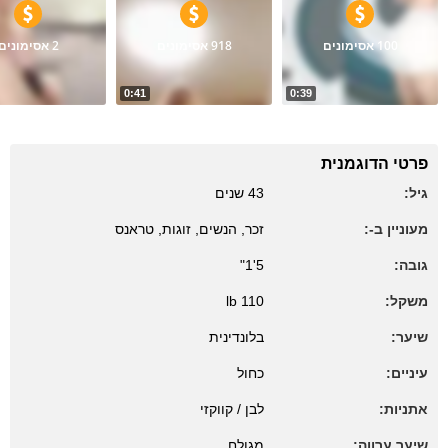
100 אסימונים
918 אסימונים
2 אסימונים
0:41
0:39
56
13
Marshmallows
a fresh morning
Zastavka
פרטי הדוגמנית
גיל:
43 שנים
מעוניין ב-:
זכר, הנשים, זוגות, טראנס
גובה:
5'1"
משקל:
110 lb
שיער:
בלונדינית
עיניים:
כחול
אתניות:
לבן / קווקזי
שיער ערווה:
מגולח