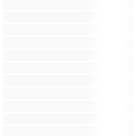
סקס קבוצתי
עקרות בית
ערביה
פטיש
ציצים בינוניים
ציצים גדולים
ציצים ענקיים
ציצים קטנים
צעצועים
קטנטונת
שחרחורת