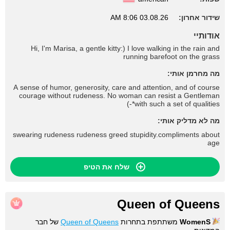
שידור אחרון:
03.08.26 8:06 AM
אודותיי
Hi, I'm Marisa, a gentle kitty:) I love walking in the rain and
running barefoot on the grass
מה מחרמן אותי:
A sense of humor, generosity, care and attention, and of course
courage without rudeness. No woman can resist a Gentleman
with such a set of qualities*-)
מה לא מדליק אותי:
swearing rudeness rudeness greed stupidity.compliments about
age
שלח את הטיפ
Queen of Queens
WomenS
משתתפת בתחרות
Queen of Queens
של חבר