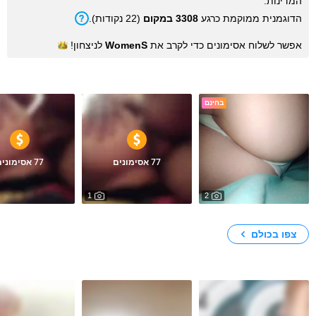
המדינות.
הדוגמנית ממוקמת כרגע
3308 במקום
(22 נקודות).
אפשר לשלוח אסימונים כדי לקרב את
WomenS
לניצחון!
תמונות
בחינם
77 אסימונים
77 אסימונים
1
2
34
17146
666
999
My Photos
צפו בכולם
סרטים