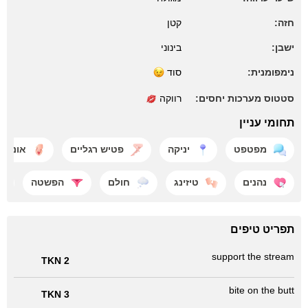
חזה:
קטן
ישבן:
בינוני
נימפומנית:
סוד
סטטוס מערכות יחסים:
רווקה
תחומי עניין
מפטפט
יניקה
פטיש רגליים
אוננות
נהנים
טיזינג
חולם
הפשטה
תפריט טיפים
support the stream
2 TKN
bite on the butt
3 TKN