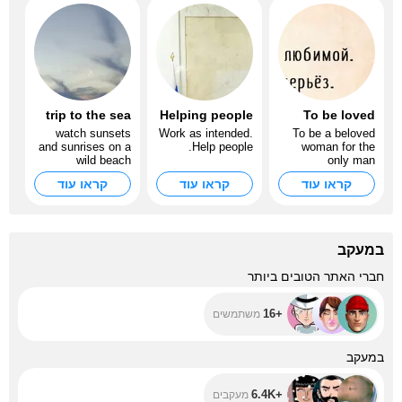
trip to the sea
Helping people
To be loved
watch sunsets
Work as intended.
To be a beloved
and sunrises on a
Help people.
woman for the
wild beach
only man
קראו עוד
קראו עוד
קראו עוד
במעקב
+16
חברי האתר הטובים ביותר
+16
משתמשים
+6.4K
במעקב
+6.4K
מעקבים