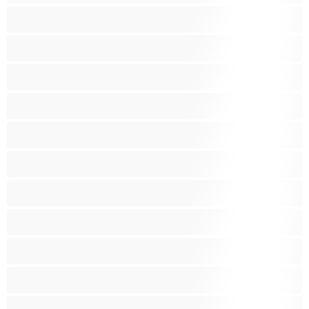
אבוני
אנאלי
אסיתי
בהריון
בייב
בלונדינית
בנות לבנות
בנות ממכללה
בני נוער 18‏+
ג'ינג'י
הודית