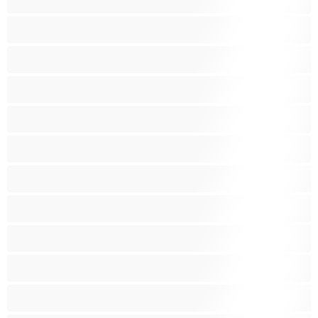
הכי טובות לפרטי
כוכבות פורנו
כוס מגולח
כוס שעירי
לטינית
לסביות
מבוגרת
מעוקל
מעשנות
סבתות